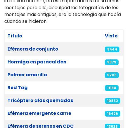
imitación flotante, en este apartado os mostramos
montajes para ello, disculpad las fotografías de los
montajes mas antiguos, era la tecnología que había
cuando se hicieron.
Título
Visto
Tabla de artículos
Efémera de conjunto
9444
Hormiga en paracaídas
9879
Palmer amarilla
9203
Red Tag
11160
Tricóptero alas quemadas
10852
Efémera emergente carne
16426
Efémera de serenos en CDC
13628