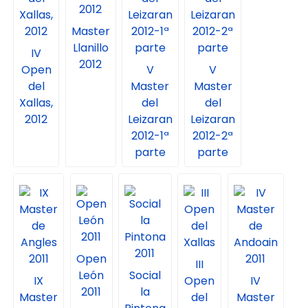
Master
Llanillo
IV
2012
Open
V
V
del
Master
Master
Xallas,
del
del
2012
Leizaran
Leizaran
2012-1ª
2012-2ª
parte
parte
Open
III
León
Social
IX
Open
IV
2011
la
Master
del
Master