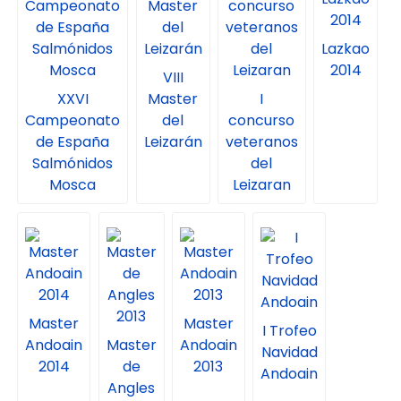
Lazkao
2014
VIII
XXVI
Master
I
Campeonato
del
concurso
de España
Leizarán
veteranos
Salmónidos
del
Mosca
Leizaran
Master
Master
I Trofeo
Andoain
Master
Andoain
Navidad
2014
de
2013
Andoain
Angles