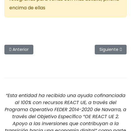
encima de ellas
Artículo anterior: Baetis Rhodani en paracaídas
Artículo siguien
Anterior
Siguiente
“Esta entidad ha recibido una ayuda cofinanciada
al 100% con recursos REACT UE, a través del
Programa Operativo FEDER 2014-2020 de Navarra, a
través del Objetivo Específico “OE REACT UE 2.
Apoyo a las inversiones que contribuyan a la
transición hacia una economía digital” como parte