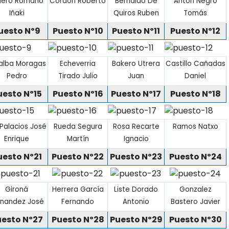
lero Romano
Cordón Roberto
Bernaldo De
Anton Negro
Iñaki
Quiros Ruben
Tomás
uesto Nº9
Puesto Nº10
Puesto Nº11
Puesto Nº12
alba Moragas
Echeverria
Bakero Utrera
Castillo Cañadas
Pedro
Tirado Julio
Juan
Daniel
uesto Nº15
Puesto Nº16
Puesto Nº17
Puesto Nº18
 Palacios José
Rueda Segura
Rosa Recarte
Ramos Natxo
Enrique
Martín
Ignacio
uesto Nº21
Puesto Nº22
Puesto Nº23
Puesto Nº24
Gironá
Herrera García
Liste Dorado
Gonzalez
rnandez José
Fernando
Antonio
Bastero Javier
uesto Nº27
Puesto Nº28
Puesto Nº29
Puesto Nº30