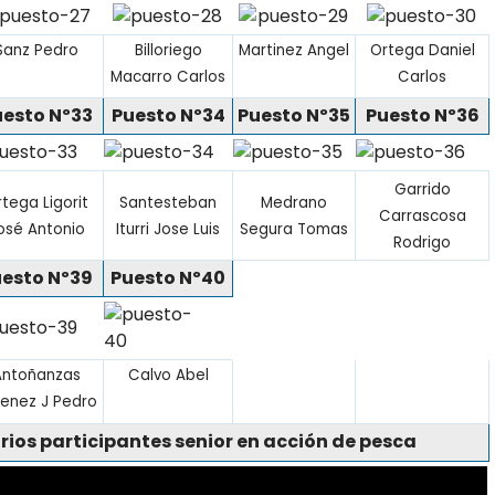
Sanz Pedro
Billoriego
Martinez Angel
Ortega Daniel
Macarro Carlos
Carlos
uesto Nº33
Puesto Nº34
Puesto Nº35
Puesto Nº36
Garrido
tega Ligorit
Santesteban
Medrano
Carrascosa
osé Antonio
Iturri Jose Luis
Segura Tomas
Rodrigo
esto Nº39
Puesto Nº40
Antoñanzas
Calvo Abel
enez J Pedro
rios participantes senior en acción de pesca