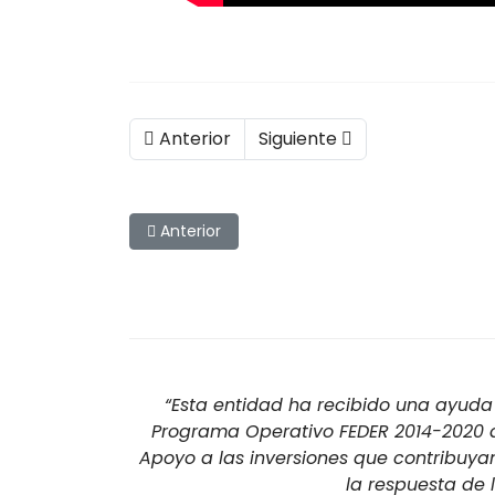
Anterior
Siguiente
Artículo anterior: Europeo Mosca 2009 en Irl
Anterior
“Esta entidad ha recibido una ayuda 
Programa Operativo FEDER 2014-2020 de
Apoyo a las inversiones que contribuya
la respuesta de