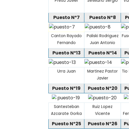
Presa Javier
Sevillano Sergio
Va
Puesto Nº7
Puesto Nº8
P
Canton Rayado
Paliski Rodriguez
Fus
Fernando
Juan Antonio
Puesto Nº13
Puesto Nº14
P
Urra Juan
Martinez Pastor
Tio
Javier
Puesto Nº19
Puesto Nº20
P
Santesteban
Ruiz Lopez
Azcarate Gorka
Vicente
Fe
Puesto Nº25
Puesto Nº26
P