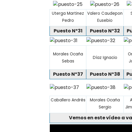
Uterga Martinez
Valero Caudepon
Pedro
Eusebio
Puesto Nº31
Puesto Nº32
P
Morales Ocaña
Or
Díaz Ignacio
Sebas
J
Puesto Nº37
Puesto Nº38
Pu
Caballero Andrés
Morales Ocaña
Sergio
Jim
Vemos en este vídeo a va