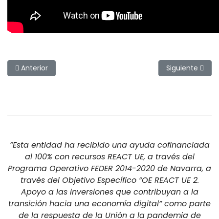
Artículo anterior: Pescando luciopercas con el guia Alberto M
Artículo siguie
Anterior
Siguiente
“Esta entidad ha recibido una ayuda cofinanciada
al 100% con recursos REACT UE, a través del
Programa Operativo FEDER 2014-2020 de Navarra, a
través del Objetivo Específico “OE REACT UE 2.
Apoyo a las inversiones que contribuyan a la
transición hacia una economía digital” como parte
de la respuesta de la Unión a la pandemia de