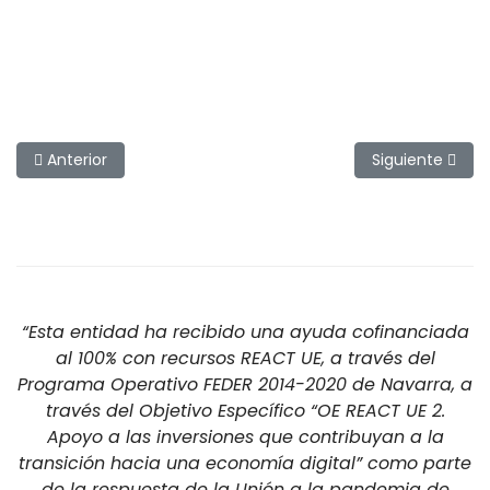
Artículo anterior: Temporada de pesca en Navarra 2011
Artículo siguie
Anterior
Siguiente
“Esta entidad ha recibido una ayuda cofinanciada
al 100% con recursos REACT UE, a través del
Programa Operativo FEDER 2014-2020 de Navarra, a
través del Objetivo Específico “OE REACT UE 2.
Apoyo a las inversiones que contribuyan a la
transición hacia una economía digital” como parte
de la respuesta de la Unión a la pandemia de