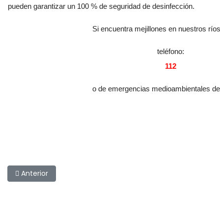
pueden garantizar un 100 % de seguridad de desinfección.
Si encuentra mejillones en nuestros ríos
teléfono:
112
o de emergencias medioambientales de
Artículo anterior: Cangrejo Señal
Anterior