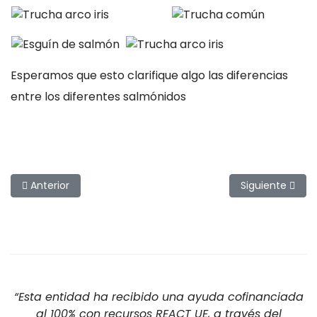
Esperamos que esto clarifique algo las diferencias
entre los diferentes salmónidos
Artículo anterior: Un salmón solitario
Artículo siguien
Anterior
Siguiente
“Esta entidad ha recibido una ayuda cofinanciada
al 100% con recursos REACT UE, a través del