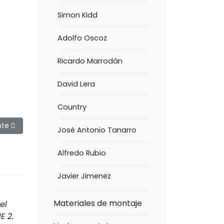
Simon Kidd
Adolfo Oscoz
Ricardo Marrodán
David Lera
Country
lo siguiente: Secas de Richard Wojdyla
nte
José Antonio Tanarro
Alfredo Rubio
Javier Jimenez
Materiales de montaje
el
E 2.