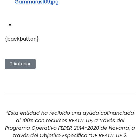
{backbutton}
Artículo anterior: Ninfas de Richard Wojdyla
Anterior
“Esta entidad ha recibido una ayuda cofinanciada
al 100% con recursos REACT UE, a través del
Programa Operativo FEDER 2014-2020 de Navarra, a
través del Objetivo Específico “OE REACT UE 2.