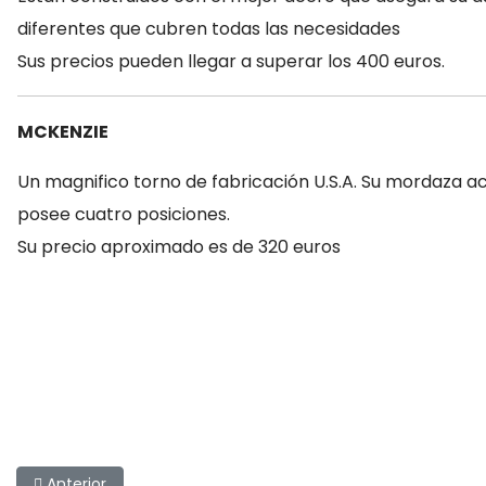
diferentes que cubren todas las necesidades
Sus precios pueden llegar a superar los 400 euros.
MCKENZIE
Un magnifico torno de fabricación U.S.A. Su mordaza ac
posee cuatro posiciones.
Su precio aproximado es de 320 euros
Artículo anterior: Equivalencias entre anzuelos
Anterior