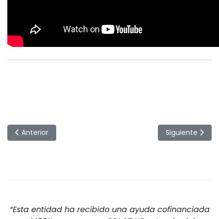
Artículo anterior: Repoblaciones del coto intensivo del río A
Artículo siguien
Anterior
Siguiente
“Esta entidad ha recibido una ayuda cofinanciada