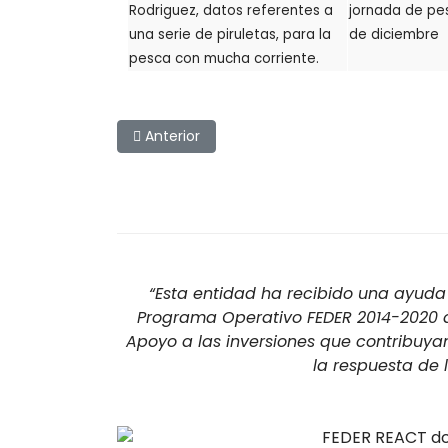
Rodriguez, datos referentes a
jornada de pe
una serie de piruletas, para la
de diciembre
pesca con mucha corriente.
Artículo anterior: I Master de Pesca Sin Muert
Anterior
“Esta entidad ha recibido una ayuda 
Programa Operativo FEDER 2014-2020 de
Apoyo a las inversiones que contribuya
la respuesta de