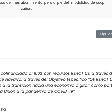
sca del mes
aburrimiento, pero al pie del
modalidad de coup
cañon.
e de La Vera
Artícu
Siguie
cofinanciada al 100% con recursos REACT UE, a través d
 Navarra, a través del Objetivo Específico “OE REACT U
n a la transición hacia una economía digital” como par
 la Unión a la pandemia de COVID-19”